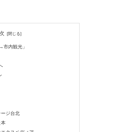
次
→市内観光」
へ
ン
テージ台北
た本
はエクスペディア