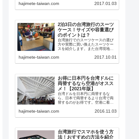
hajimete-taiwan.com
2017.01.03
ルーターをレンタルしました。 台
湾ではフリーWiFiの整備が進んで
いて、事前登録しておけば外...
2泊3日の台湾旅行のスーツ
ケース！サイズや容量選び
のポイントは？
台湾旅行でのスーツケースの選び
方や実際に買い換えたスーツケー
スを紹介します。また台湾現地で
の手荷物（スーツケース）預かり
hajimete-taiwan.com
2017.10.01
の場所も紹介します。
お得に日本円を台湾ドルに
両替するなら空港がオスス
メ！【2021年版】
台湾ドルを日本円に両替するな
ら、日本で両替するより台湾で両
替するのがお得です。空港に着い
たらすぐに両替えすると、すぐに
hajimete-taiwan.com
2016.11.03
使えて便利です。今回は台湾旅行
がお得になる台湾ドルの両替につ
いてまとめてみました。
台湾旅行でスマホを使う方
法！おすすめの方法を紹介