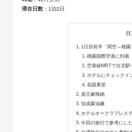
滞在日数
：1泊2日
目
1日目前半「関空→桃園
桃園国際空港に到着
空港線MRTで台北駅
ホテルにチェックイ
花甜果室
鼎王麻辣鍋
信成蔴油廠
ホテルオークラプレス
今回の旅行で参考にし
台湾旅行のホテル予約