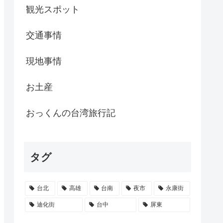
観光スポット
交通事情
現地事情
お土産
おっくんの台湾旅行記
タグ
台北
高雄
台南
夜市
永康街
迪化街
台中
屏東