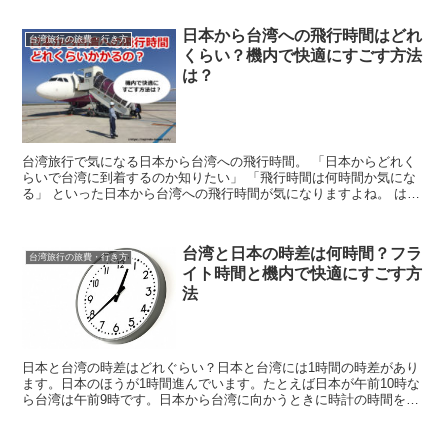
日本から台湾への飛行時間はどれ
台湾旅行の旅費・行き方
くらい？機内で快適にすごす方法
は？
台湾旅行で気になる日本から台湾への飛行時間。 「日本からどれく
らいで台湾に到着するのか知りたい」 「飛行時間は何時間か気にな
る」 といった日本から台湾への飛行時間が気になりますよね。 はじ
めまして、台湾好きのおっくんです。 私は過去19回ほ...
台湾と日本の時差は何時間？フラ
台湾旅行の旅費・行き方
イト時間と機内で快適にすごす方
法
日本と台湾の時差はどれぐらい？日本と台湾には1時間の時差があり
ます。日本のほうが1時間進んでいます。たとえば日本が午前10時な
ら台湾は午前9時です。日本から台湾に向かうときに時計の時間を1
時間戻し、帰国の際に1時間進めましょう。