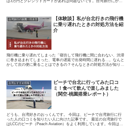
は3万円とクレジットカードがあれば問題ないです。台湾旅行にかか
る費用（予算）航空券、宿泊代、現地の物価のまとめです。
【体験談】私が台北行きの飛行機
台湾旅行の旅費・行き方
に乗り遅れたときの対処方法を紹
介
飛行機に乗り遅れてしまった「寝坊して飛行機に間に合わない、渋滞
に巻き込まれてしまった、電車の遅延で出発時間に遅れる…。なんと
かして次の便に乗ることはできるの？そんなときの対処方法が知りた
い」 今回は、こんな疑問に答えていきます。 飛行機に乗...
ピーチで台北に行ってみた口コ
台湾おすすめ情報
ミ！食べて飲んで楽しみました
（関空-桃園搭乗レポート）
どうも、台湾好きのおっくんです。 今回は、ピーチで台湾旅行に行
った人の口コミを知りたい人に向けた記事です。 最近の台湾旅行で
はLCCのピーチ（Peach Aviation）をよく利用しています。今回は
2018年12月にピーチを利用したときの...