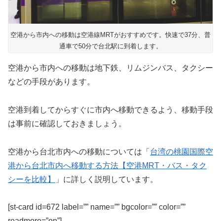
空港から市内への移動は空港線MRTがおすすめです。快速で37分、普
通車で50分で台北駅に到着します。
空港から市内への移動は地下鉄、リムジンバス、タクシー
などの手段があります。
空港到着してからすぐに市内へ移動できるよう、移動手段
は事前に確認しておきましょう。
空港から台北市内への移動については「
台湾の桃園国際空
港から台北市内へ移動する方法【空港MRT・バス・タク
シーを比較】
」に詳しく説明しています。
[st-card id=672 label=”” name=”” bgcolor=”” color=””
readmore=”on”]