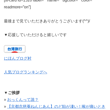
[st-card id=1520 label=”” name=”” bgcolor=”” color=””
readmore=”on”]
最後まで見ていただきありがとうございます(^^)/
▼
応援していただけると嬉しいです
にほんブログ村
人気ブログランキングへ
▼ご挨拶
»
おっくんって誰？
»
【京都念慈菴ねんじあん】のど飴が凄い！喉が痛いとき