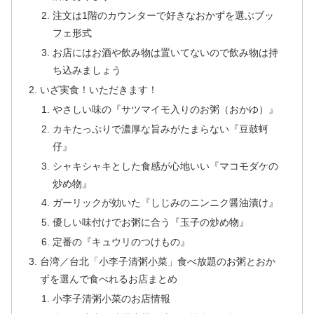
注文は1階のカウンターで好きなおかずを選ぶブッ
フェ形式
お店にはお酒や飲み物は置いてないので飲み物は持
ち込みましょう
いざ実食！いただきます！
やさしい味の『サツマイモ入りのお粥（おかゆ）』
カキたっぷりで濃厚な旨みがたまらない『豆鼓蚵
仔』
シャキシャキとした食感が心地いい『マコモダケの
炒め物』
ガーリックが効いた『しじみのニンニク醤油漬け』
優しい味付けでお粥に合う『玉子の炒め物』
定番の『キュウリのつけもの』
台湾／台北「小李子清粥小菜」食べ放題のお粥とおか
ずを選んで食べれるお店まとめ
小李子清粥小菜のお店情報