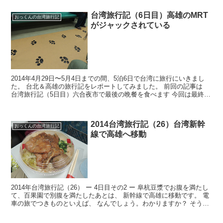
台湾旅行記（6日目）高雄のMRT
おっくんの台湾旅行記
がジャックされている
2014年4月29日〜5月4日までの間、5泊6日で台湾に旅行にいきまし
た。 台北＆高雄の旅行記をレポートしてみました。 前回の記事は
台湾旅行記（5日目）六合夜市で最後の晩餐を食べます 今回は最終
日！高雄で乾物を買いにいくレポートです。 そ...
2014台湾旅行記（26）台湾新幹
おっくんの台湾旅行記
線で高雄へ移動
2014年台湾旅行記（26） ー 4日目その2 ー 阜杭豆漿でお腹を満たし
て、百果園で別腹を満たしたあとは、 新幹線で高雄に移動です。 電
車の旅でつきものといえば、 なんでしょう。わかりますか？ そう、
駅弁です！ 日本でも電車の旅は駅弁です...