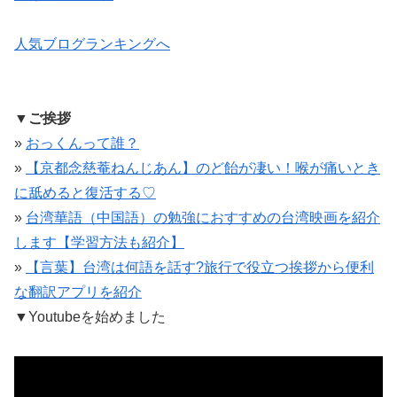
人気ブログランキングへ
▼ご挨拶
»
おっくんって誰？
»
【京都念慈菴ねんじあん】のど飴が凄い！喉が痛いとき
に舐めると復活する♡
»
台湾華語（中国語）の勉強におすすめの台湾映画を紹介
します【学習方法も紹介】
»
【言葉】台湾は何語を話す?旅行で役立つ挨拶から便利
な翻訳アプリを紹介
▼
Youtubeを始めました