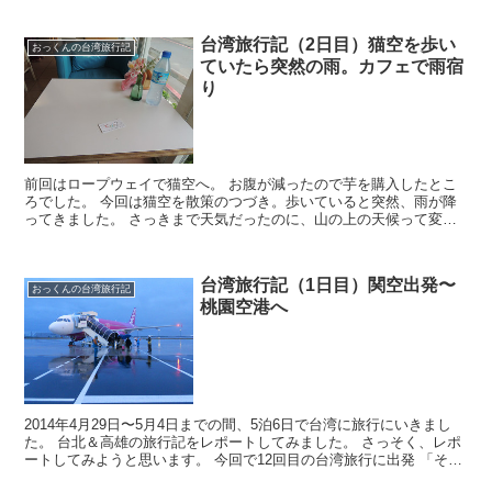
台湾旅行記（2日目）猫空を歩い
おっくんの台湾旅行記
ていたら突然の雨。カフェで雨宿
り
前回はロープウェイで猫空へ。 お腹が減ったので芋を購入したとこ
ろでした。 今回は猫空を散策のつづき。歩いていると突然、雨が降
ってきました。 さっきまで天気だったのに、山の上の天候って変わ
りやすいですね。 雨がどうにも収まりそうにないし、傘も...
台湾旅行記（1日目）関空出発〜
おっくんの台湾旅行記
桃園空港へ
2014年4月29日〜5月4日までの間、5泊6日で台湾に旅行にいきまし
た。 台北＆高雄の旅行記をレポートしてみました。 さっそく、レポ
ートしてみようと思います。 今回で12回目の台湾旅行に出発 「そん
なに行ったら、行くとこないでしょ？」って...