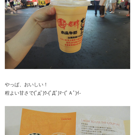
やっぱ、おいしい！
程よい甘さで(ﾟдﾟ)ｳ-(ﾟДﾟ)ﾏｰ(ﾟＡﾟ)ｲ-