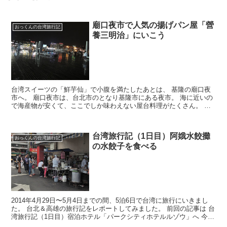
廟口夜市で人気の揚げパン屋「營
おっくんの台湾旅行記
養三明治」にいこう
台湾スイーツの「鮮芋仙」で小腹を満たしたあとは、 基隆の廟口夜
市へ。 廟口夜市は、台北市のとなり基隆市にある夜市。 海に近いの
で海産物が安くて、ここでしか味わえない屋台料理がたくさん。 こ
この夜市の揚げパンが、 めちゃくちゃおいしいという噂...
台湾旅行記（1日目）阿娥水餃攤
おっくんの台湾旅行記
の水餃子を食べる
2014年4月29日〜5月4日までの間、5泊6日で台湾に旅行にいきまし
た。 台北＆高雄の旅行記をレポートしてみました。 前回の記事は 台
湾旅行記（1日目）宿泊ホテル「パークシティホテルルゾウ」へ 今回
は行列ができる水餃子屋台「阿娥水餃攤」の...