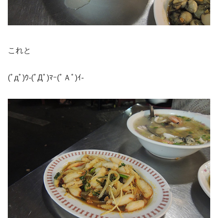
これと
(ﾟдﾟ)ｳ-(ﾟДﾟ)ﾏｰ(ﾟＡﾟ)ｲ-