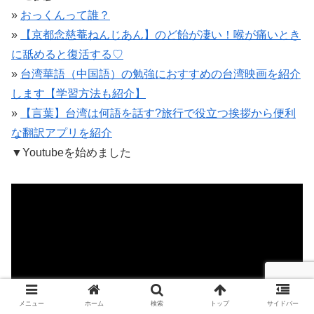
»
おっくんって誰？
»
【京都念慈菴ねんじあん】のど飴が凄い！喉が痛いとき
に舐めると復活する♡
»
台湾華語（中国語）の勉強におすすめの台湾映画を紹介
します【学習方法も紹介】
»
【言葉】台湾は何語を話す?旅行で役立つ挨拶から便利
な翻訳アプリを紹介
▼
Youtubeを始めました
メニュー
ホーム
検索
トップ
サイドバー