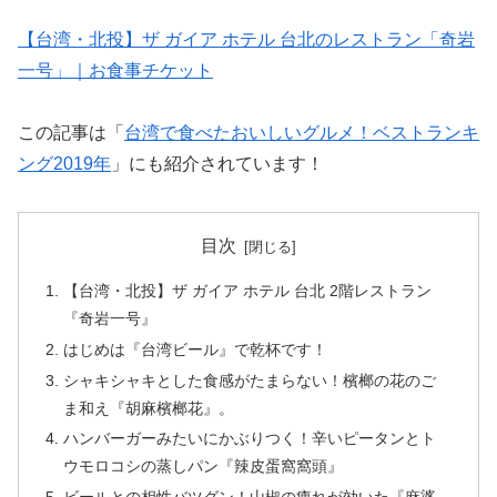
【台湾・北投】ザ ガイア ホテル 台北のレストラン「奇岩
一号」｜お食事チケット
この記事は「
台湾で食べたおいしいグルメ！ベストランキ
ング2019年
」にも紹介されています！
目次
【台湾・北投】ザ ガイア ホテル 台北 2階レストラン
『奇岩一号』
はじめは『台湾ビール』で乾杯です！
シャキシャキとした食感がたまらない！檳榔の花のご
ま和え『胡麻檳榔花』。
ハンバーガーみたいにかぶりつく！辛いピータンとト
ウモロコシの蒸しパン『辣皮蛋窩窩頭』