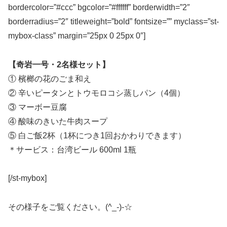
bordercolor=”#ccc” bgcolor=”#ffffff” borderwidth=”2″
borderradius=”2″ titleweight=”bold” fontsize=”” myclass=”st-
mybox-class” margin=”25px 0 25px 0″]
【奇岩一号・2名様セット】
① 檳榔の花のごま和え
② 辛いピータンとトウモロコシ蒸しパン（4個）
③ マーボー豆腐
④ 酸味のきいた牛肉スープ
⑤ 白ご飯2杯（1杯につき1回おかわりできます）
＊サービス：台湾ビール 600ml 1瓶
[/st-mybox]
その様子をご覧ください。(^_-)-☆