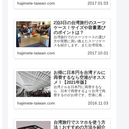
hajimete-taiwan.com
2017.01.03
ルーターをレンタルしました。 台
湾ではフリーWiFiの整備が進んで
いて、事前登録しておけば外...
2泊3日の台湾旅行のスーツ
ケース！サイズや容量選び
のポイントは？
台湾旅行でのスーツケースの選び
方や実際に買い換えたスーツケー
スを紹介します。また台湾現地で
の手荷物（スーツケース）預かり
hajimete-taiwan.com
2017.10.01
の場所も紹介します。
お得に日本円を台湾ドルに
両替するなら空港がオスス
メ！【2021年版】
台湾ドルを日本円に両替するな
ら、日本で両替するより台湾で両
替するのがお得です。空港に着い
たらすぐに両替えすると、すぐに
hajimete-taiwan.com
2016.11.03
使えて便利です。今回は台湾旅行
がお得になる台湾ドルの両替につ
いてまとめてみました。
台湾旅行でスマホを使う方
法！おすすめの方法を紹介