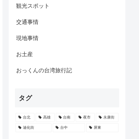
観光スポット
交通事情
現地事情
お土産
おっくんの台湾旅行記
タグ
台北
高雄
台南
夜市
永康街
迪化街
台中
屏東