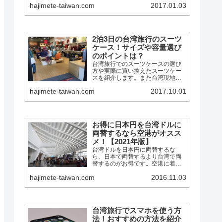
hajimete-taiwan.com
2017.01.03
ルーターをレンタルしました。 台
湾ではフリーWiFiの整備が進んで
いて、事前登録しておけば外...
2泊3日の台湾旅行のスーツ
ケース！サイズや容量選び
のポイントは？
台湾旅行でのスーツケースの選び
方や実際に買い換えたスーツケー
スを紹介します。また台湾現地で
の手荷物（スーツケース）預かり
hajimete-taiwan.com
2017.10.01
の場所も紹介します。
お得に日本円を台湾ドルに
両替するなら空港がオスス
メ！【2021年版】
台湾ドルを日本円に両替するな
ら、日本で両替するより台湾で両
替するのがお得です。空港に着い
たらすぐに両替えすると、すぐに
hajimete-taiwan.com
2016.11.03
使えて便利です。今回は台湾旅行
がお得になる台湾ドルの両替につ
いてまとめてみました。
台湾旅行でスマホを使う方
法！おすすめの方法を紹介