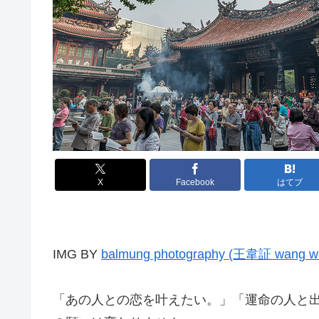
X
Facebook
はてブ
IMG BY
balmung photography (王韋証 wang we
「あの人との恋を叶えたい。」「運命の人と