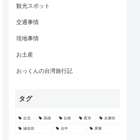
観光スポット
交通事情
現地事情
お土産
おっくんの台湾旅行記
タグ
台北
高雄
台南
夜市
永康街
迪化街
台中
屏東