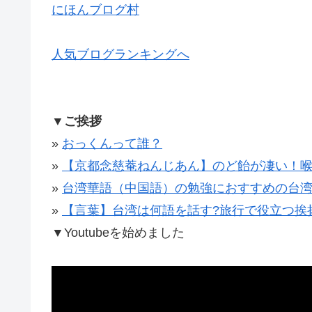
にほんブログ村
人気ブログランキングへ
▼ご挨拶
»
おっくんって誰？
»
【京都念慈菴ねんじあん】のど飴が凄い！
»
台湾華語（中国語）の勉強におすすめの台
»
【言葉】台湾は何語を話す?旅行で役立つ挨
▼
Youtubeを始めました