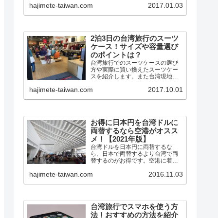
hajimete-taiwan.com
2017.01.03
ルーターをレンタルしました。 台
湾ではフリーWiFiの整備が進んで
いて、事前登録しておけば外...
2泊3日の台湾旅行のスーツ
ケース！サイズや容量選び
のポイントは？
台湾旅行でのスーツケースの選び
方や実際に買い換えたスーツケー
スを紹介します。また台湾現地で
の手荷物（スーツケース）預かり
hajimete-taiwan.com
2017.10.01
の場所も紹介します。
お得に日本円を台湾ドルに
両替するなら空港がオスス
メ！【2021年版】
台湾ドルを日本円に両替するな
ら、日本で両替するより台湾で両
替するのがお得です。空港に着い
たらすぐに両替えすると、すぐに
hajimete-taiwan.com
2016.11.03
使えて便利です。今回は台湾旅行
がお得になる台湾ドルの両替につ
いてまとめてみました。
台湾旅行でスマホを使う方
法！おすすめの方法を紹介