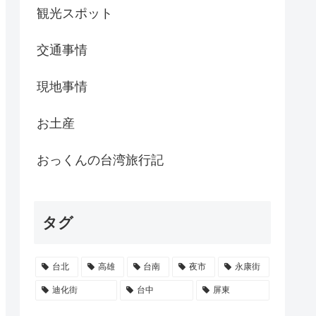
観光スポット
交通事情
現地事情
お土産
おっくんの台湾旅行記
タグ
台北
高雄
台南
夜市
永康街
迪化街
台中
屏東