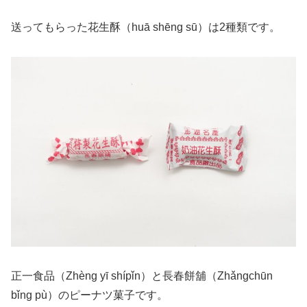
送ってもらった花生酥（huā shēng sū）は2種類です。
正一食品（Zhèng yī shípǐn）と長春餅舖（Zhǎngchūn
bǐng pù）のピーナツ菓子です。