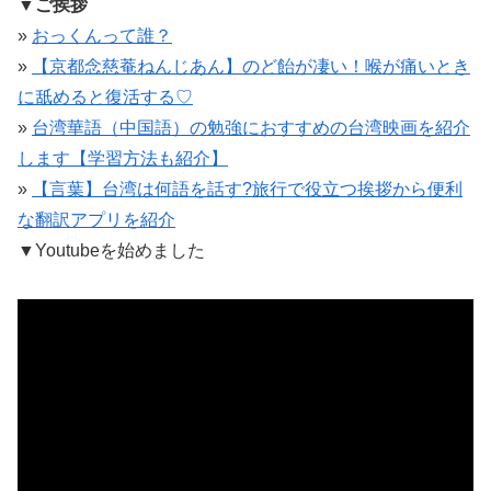
▼ご挨拶
»
おっくんって誰？
»
【京都念慈菴ねんじあん】のど飴が凄い！喉が痛いとき
に舐めると復活する♡
»
台湾華語（中国語）の勉強におすすめの台湾映画を紹介
します【学習方法も紹介】
»
【言葉】台湾は何語を話す?旅行で役立つ挨拶から便利
な翻訳アプリを紹介
▼
Youtubeを始めました