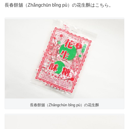
長春餅舖（Zhǎngchūn bǐng pù）の花生酥はこちら。
長春餅舖（Zhǎngchūn bǐng pù）の花生酥