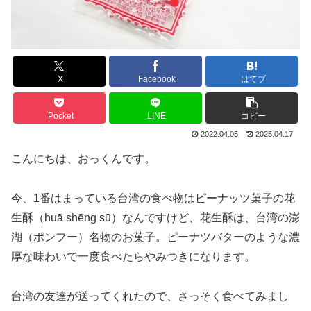
X
Facebook
はてブ
Pocket
LINE
コピー
2022.04.05
2025.04.17
こんにちは、おっくんです。
今、1番はまっている台湾の食べ物はピーナッツ菓子の花
生酥（huā shēng sū）なんですけど、花生酥は、台湾の澎
湖（ポンフー）名物のお菓子。ピーナツバターのような濃
厚な味わいで一度食べたらやみつきになります。
台湾の友達が送ってくれたので、さっそく食べてみまし