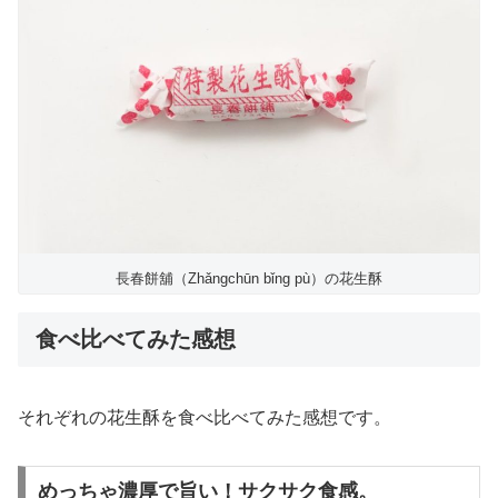
長春餅舖（Zhǎngchūn bǐng pù）の花生酥
食べ比べてみた感想
それぞれの花生酥を食べ比べてみた感想です。
めっちゃ濃厚で旨い！サクサク食感。