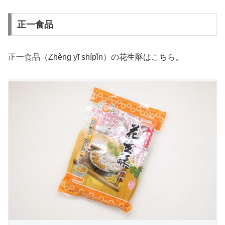
正一食品
正一食品（Zhèng yī shípǐn）の花生酥はこちら。