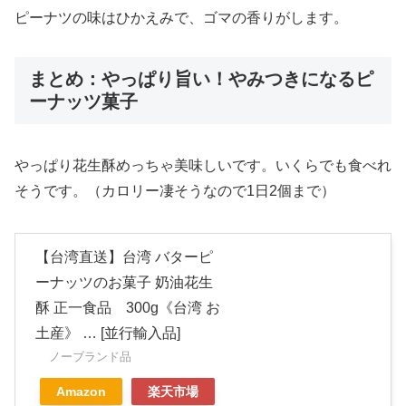
ピーナツの味はひかえみで、ゴマの香りがします。
まとめ：やっぱり旨い！やみつきになるピ
ーナッツ菓子
やっぱり花生酥めっちゃ美味しいです。いくらでも食べれ
そうです。（カロリー凄そうなので1日2個まで）
【台湾直送】台湾 バターピ
ーナッツのお菓子 奶油花生
酥 正一食品 300g《台湾 お
土産》 … [並行輸入品]
ノーブランド品
Amazon
楽天市場