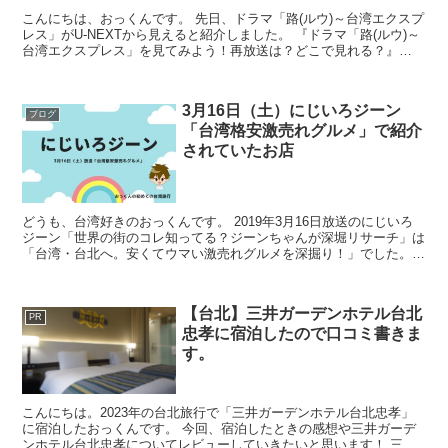
こんにちは、おっくんです。 先日、ドラマ「路(ルウ)～台湾エクスプ
レス」がU-NEXTから見えると紹介しました。 『ドラマ「路(ルウ)～
台湾エクスプレス」を見てみよう！再放送は？どこで見れる？』
「すぐにドラマを見てみたい！」と思っても、申...
3月16日（土）にじいろジーン
ブログ
「台湾格安激売れグルメ」で紹介
されていたお店
どうも、台湾好きのおっくんです。 2019年3月16日放送のにじいろ
ジーン「世界の街のコレ知ってる？ジーンちゃんが深堀リサーチ」は
「台湾・台北へ。安くてウマい激売れグルメを深掘り！」でした。
この記事は、番組で紹介されていた、台湾・台北グル...
【台北】三井ガーデンホテル台北
PR
忠孝に宿泊したので口コミ書きま
す。
こんにちは。2023年の台北旅行で「三井ガーデンホテル台北忠孝」
に宿泊したおっくんです。 今回、宿泊したときの感想や三井ガーデ
ンホテル台北忠孝についてレビューしていきたいと思います！ 三井