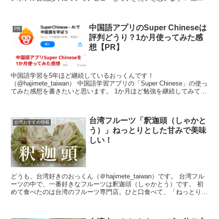
ガーデンホテル台北忠孝は、2020年にオープンしたば...
中国語アプリのSuper Chineseは
PR
評判どうり？1か月使ってみた感
想【PR】
中国語学習を5年ほど継続しているおっくんです！
（@hajimete_taiwan） 中国語学習アプリの「Super Chinese」の使っ
てみた感想を書きたいと思います。 1か月ほど勉強を継続してみて感
じた、良いところや、ここは改善してほし...
台湾フルーツ「釈迦頭（しゃかと
台湾おすすめ情報
う）」ねっとりとした甘みで美味
しい！
どうも、台湾好きのおっくん（＠hajimete_taiwan）です。 台湾フル
ーツの中で、一番好きなフルーツは釈迦頭（しゃかとう）です。 初
めて食べたのは台湾のフルーツ専門店。ひと口食べて、「ねっとりと
した甘みがスゴイ！」「こんなにおいしい...