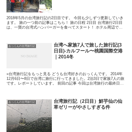
2018年5月の台湾旅行記の2日目です。 今回も少しずつ更新していき
ます。 旅の一つ前の記事はこちら！ 旅の日程 2日目 台湾旅行2日目
は、一寶の台湾式ハンバーガーを食べてスタート！ ホテル周辺でお
いしい食べ物がないか調べてみると、一寶の台...
台湾へ家族7人で旅した旅行記(3
おっくんの台湾旅行記
日目)-カルフール〜桃園国際空港
｜2014冬
»台湾旅行記をもっと見る どうも台湾好きのおっくんです。 2014年
12月6日〜8日で台湾に旅行に行ってきました。2泊3日で家族7人の旅
です。レポートしています。 前回の記事 今回は台湾旅行の最終日レ
ポートです。それではどうぞ。 台湾最終日...
台湾旅行記（2日目）鮮芋仙の仙
おっくんの台湾旅行記
草ゼリーがやさしすぎる件