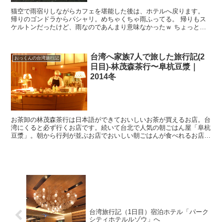
猫空で雨宿りしながらカフェを堪能した後は、ホテルへ戻ります。
帰りのゴンドラからパシャリ。めちゃくちゃ雨ふってる。 帰りもス
ケルトンだったけど、雨なのであんまり意味なかったｗ ちょっと小
腹が空いたので、 台湾の伝統的なスイーツのお店「鮮芋仙...
台湾へ家族7人で旅した旅行記(2
おっくんの台湾旅行記
日目)-林茂森茶行〜阜杭豆漿｜
2014冬
お茶卸の林茂森茶行は日本語ができておいしいお茶が買えるお店。台
湾にくると必ず行くお店です。続いて台北で人気の朝ごはん屋「阜杭
豆漿」。朝から行列が並ぶお店でおいしい朝ごはんが食べれるお店に
行ってみた。
台湾旅行記（1日目）宿泊ホテル「パーク
シティホテルルゾウ」へ