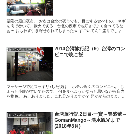
基隆の廟口夜市。 お次は台北の夜市でも、目にする食べもの。 ネギ
を肉で巻いて、炭火で炙る…台北の夜市でも好きでよく食べてるな
ぁ〜 おもわず引き寄せられてしまったｗ すごいてんこ盛りでしょ？
最後にちょい辛のパウダーいる？って聞いてくれます。...
2014台湾旅行記（9）台湾のコン
おっくんの台湾旅行記
ビニで晩ご飯
マッサージで足スッキリ♪した後は、 ホテル近くのコンビニへ。 ち
ょっと小腹がすいてたので、 何を食べようかなっと思いながら店内
を物色。 あ、ありました。これ分かりますか？ 卵がからのまま、茶
色い液体で煮こまれています。 しかも、ちょっと変わ...
台湾旅行記 2日目-一寶～豐盛號～
おっくんの台湾旅行記
GomanMango～淡水観光まで
(2018年5月)