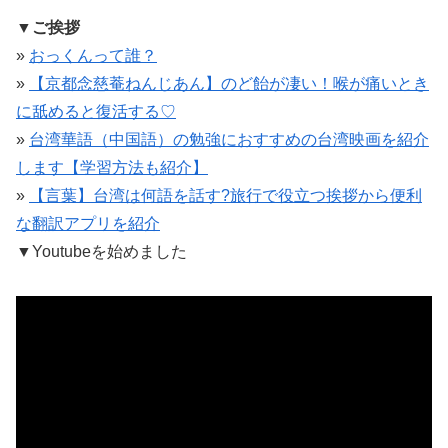
▼ご挨拶
»
おっくんって誰？
»
【京都念慈菴ねんじあん】のど飴が凄い！喉が痛いとき
に舐めると復活する♡
»
台湾華語（中国語）の勉強におすすめの台湾映画を紹介
します【学習方法も紹介】
»
【言葉】台湾は何語を話す?旅行で役立つ挨拶から便利
な翻訳アプリを紹介
▼
Youtubeを始めました