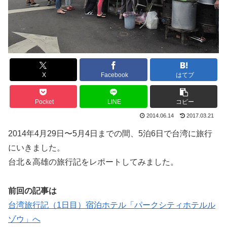
X
Facebook
はてブ
Pocket
LINE
コピー
2014.06.14
2017.03.21
2014年4月29日〜5月4日までの間、5泊6日で台湾に旅行
にいきました。
台北＆高雄の旅行記をレポートしてみました。
前回の記事は
台湾旅行記（1日目）宿泊ホテル「パークシティホテルル
ゾウ」へ