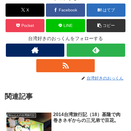
X
Facebook
はてブ
Pocket
LINE
コピー
台湾好きのおっくんをフォローする
台湾好きのおっくん
関連記事
2014台湾旅行記（18）基隆で肉
おっくんの台湾旅行記
巻きネギからの三兄弟で豆花。